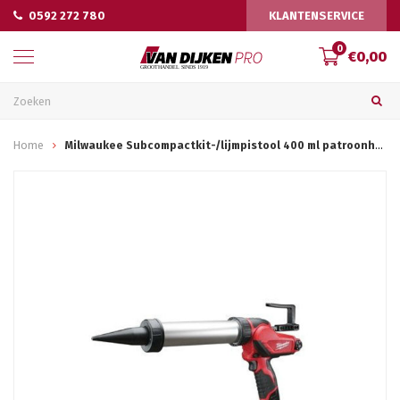
0592 272 780
KLANTENSERVICE
0
€0,00
Home
Milwaukee Subcompactkit-/lijmpistool 400 ml patroonhouder