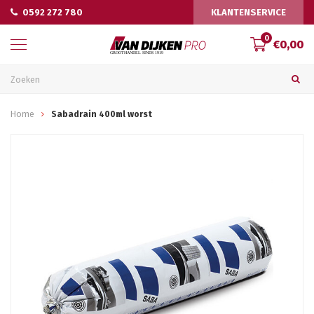
0592 272 780
KLANTENSERVICE
0
€0,00
Home
Sabadrain 400ml worst