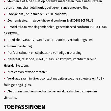
Vlekt en / of bloed niet op poreuze materialen, zoals natuursteen,
beton en onbehandeld hout, geeft geen randzonevervuiling.
Isocyanaat-, oplosmiddel- en siliconenvrij.
Zeer emissiearm, gecertificeerd conform EMICODE EC1 PLUS.
Geschikt i.c.m. voedingsmiddelen, gecertificeerd conform ISEGA FOOD
APPROVAL.
Goed kleurvast, UV-, weer-, water-, vocht-, verouderings- en
schimmelbestendig.
Perfect schuur- en slijpbaar, na volledige uitharding.
Neutraal, reukloos, kleef-, blaas- en krimpvrij vochtuithardend
Hybride Systeem.
Niet corrosief voor metalen.
Verdraagzaam in direct contact met zilvercoating spiegels en PVB-
folie gelaagd-glas.
Absorbeert subliem mechanische- en akoestische trillingen en
vibraties.
TOEPASSINGEN