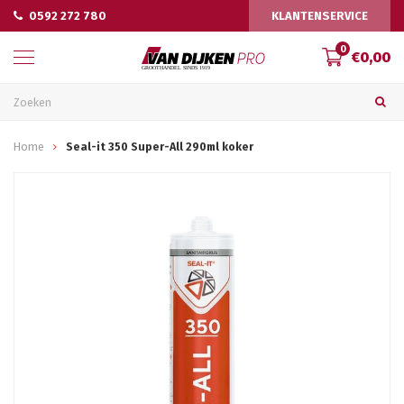
0592 272 780
KLANTENSERVICE
0
€0,00
Home
Seal-it 350 Super-All 290ml koker