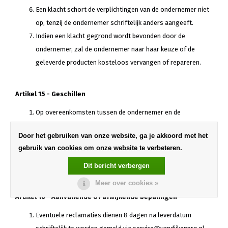
Een klacht schort de verplichtingen van de ondernemer niet
op, tenzij de ondernemer schriftelijk anders aangeeft.
Indien een klacht gegrond wordt bevonden door de
ondernemer, zal de ondernemer naar haar keuze of de
geleverde producten kosteloos vervangen of repareren.
Artikel 15 - Geschillen
Op overeenkomsten tussen de ondernemer en de
consument waarop deze algemene voorwaarden betrekking
Door het gebruiken van onze website, ga je akkoord met het
hebben, is uitsluitend Nederlands recht van toepassing. Ook
gebruik van cookies om onze website te verbeteren.
indien de consument woonachtig is in het buitenland.
Het Weens Koopverdrag is niet van toepassing.
Dit bericht verbergen
Meer over cookies »
Artikel 16 - Aanvullende of afwijkende bepalingen
Eventuele reclamaties dienen 8 dagen na leverdatum