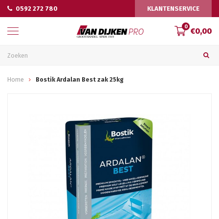
0592 272 780
KLANTENSERVICE
0
€0,00
Home
Bostik Ardalan Best zak 25kg