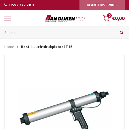
0592 272 780
KLANTENSERVICE
0
€0,00
Home
Bostik Luchtdrukpistool T 16