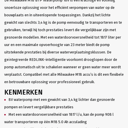
De Milwaukee M18 BTP Waterpomp 18V is een krachtige en volledig
snoerloze oplossing voor het efficiënt verpompen van water op de
bouwplaats en in uiteenlopende toepassingen. Dankzij het lichte
gewicht van slechts 3,4 kg is de pomp eenvoudig te transporteren en te
gebruiken, terwijl hij toch prestaties levert die vergelijkbaar zijn met
gesnoerde modellen. Met een waterdoorvoersnelheid tot 1817 liter per
uur en een maximale opvoerhoogte van 23 meter biedt de pomp
uitstekende prestaties bij diverse waterverplaatsingsklussen. De
geïntegreerde REDLINK-intelligentie voorkomt drooglopen door de
pomp automatisch uit te schakelen wanneer er geen water meer wordt
verplaatst. Compatibel met alle Milwaukee M18 accu’s is dit een flexibele
en betrouwbare oplossing voor professioneel gebruik.
KENMERKEN
8V waterpomp met een gewicht van 3,4 kg lichter dan gesnoerde
pompen en levert vergelijkbare prestaties
Met een waterdoorvoersnelheid van 1817 l/u, kan de pomp 908 l
water transporteren op één M18 5.0 Ah acculading