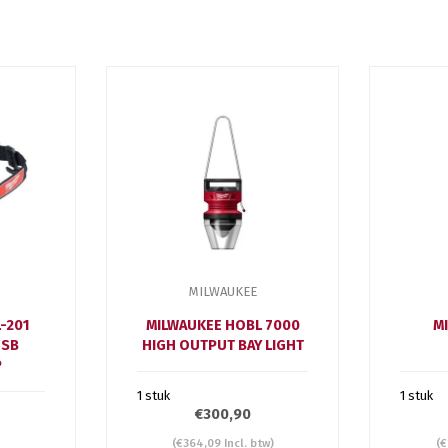
MILWAUKEE
-201
MILWAUKEE HOBL 7000
M
USB
HIGH OUTPUT BAY LIGHT
P
1 stuk
1 stuk
€300,90
(€364,09 Incl. btw)
(€