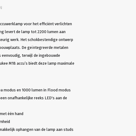
N
uwerklamp voor het efficiënt verlichten
ing levert de lamp tot 2200 lumen aan
wkeurig werk. Het schokbestendige ontwerp
bouwplaats. De geïntegreerde metalen
s eenvoudig, terwijl de ingebouwde
ukee M18 accu’s biedt deze lamp maximale
Area modus en 1000 lumen in Flood modus
 een onafhankelijke reeks LED's aan de
 met één hand
amheid
makkelijk ophangen van de lamp aan studs