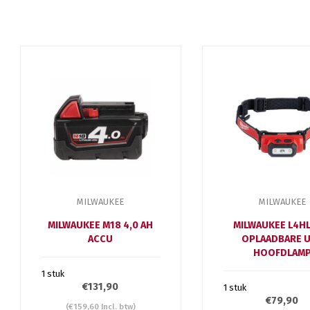
MILWAUKEE
MILWAUKEE
MILWAUKEE M18 4,0 AH
MILWAUKEE L4HL
ACCU
OPLAADBARE 
HOOFDLAM
1 stuk
€131,90
1 stuk
€79,90
(€159,60 Incl. btw)