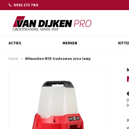
0592 272 780
ACTIES
MERKEN
KITTE
Home
Milwaukee M18 tradesman area lamp
(
(
D
v