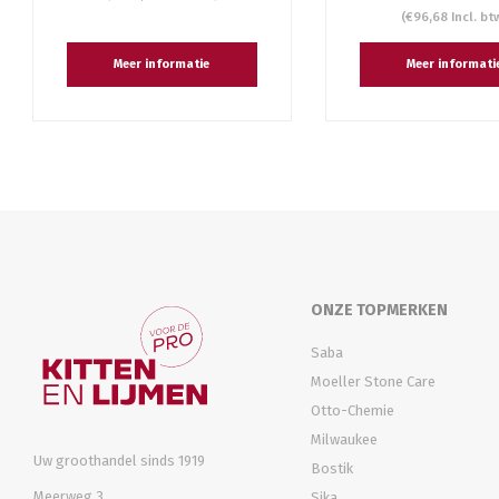
(€96,68 Incl. bt
Meer informatie
Meer informati
ONZE TOPMERKEN
Saba
Moeller Stone Care
Otto-Chemie
Milwaukee
Uw groothandel sinds 1919
Bostik
Meerweg 3
Sika