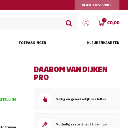
KLANTENSERVICE
0
€0,00
TOEPASSINGEN
KLEURENKAARTEN
DAAROM VAN DIJKEN
PRO
Veilig en gemakkelijk bestellen
ESTELLING
Volledig assortiment kit en lijm
stofzuiger