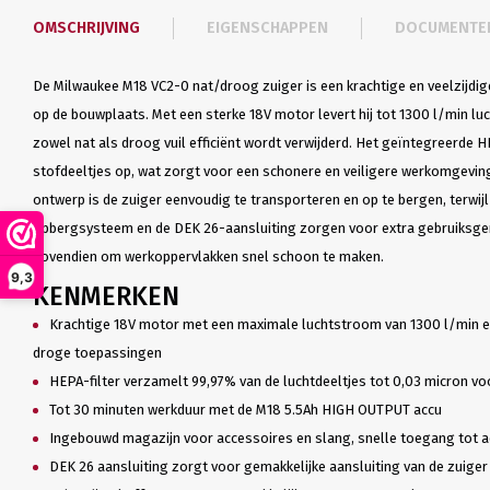
OMSCHRIJVING
EIGENSCHAPPEN
DOCUMENTE
De Milwaukee M18 VC2-0 nat/droog zuiger is een krachtige en veelzijdig
op de bouwplaats. Met een sterke 18V motor levert hij tot 1300 l/min l
zowel nat als droog vuil efficiënt wordt verwijderd. Het geïntegreerde HE
stofdeeltjes op, wat zorgt voor een schonere en veiligere werkomgevin
ontwerp is de zuiger eenvoudig te transporteren en op te bergen, terwi
opbergsysteem en de DEK 26-aansluiting zorgen voor extra gebruiksge
bovendien om werkoppervlakken snel schoon te maken.
9,3
KENMERKEN
Krachtige 18V motor met een maximale luchtstroom van 1300 l/min en
droge toepassingen
HEPA-filter verzamelt 99,97% van de luchtdeeltjes tot 0,03 micron voo
Tot 30 minuten werkduur met de M18 5.5Ah HIGH OUTPUT accu
Ingebouwd magazijn voor accessoires en slang, snelle toegang tot 
DEK 26 aansluiting zorgt voor gemakkelijke aansluiting van de zuige