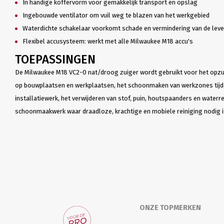
In handige koffervorm voor gemakkelijk transport en opslag
Ingebouwde ventilator om vuil weg te blazen van het werkgebied
Waterdichte schakelaar voorkomt schade en vermindering van de lev
Flexibel accusysteem: werkt met alle Milwaukee M18 accu's
TOEPASSINGEN
De Milwaukee M18 VC2-0 nat/droog zuiger wordt gebruikt voor het opzui
op bouwplaatsen en werkplaatsen, het schoonmaken van werkzones tijd
installatiewerk, het verwijderen van stof, puin, houtspaanders en water
schoonmaakwerk waar draadloze, krachtige en mobiele reiniging nodig i
ONZE TOPMERKEN