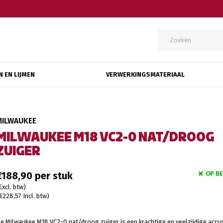
N EN LIJMEN
VERWERKINGSMATERIAAL
MILWAUKEE
MILWAUKEE M18 VC2-0 NAT/DROOG
ZUIGER
OP B
€188,90
Excl. btw)
€228,57 Incl. btw)
e Milwaukee M18 VC2-0 nat/droog zuiger is een krachtige en veelzijdige accu