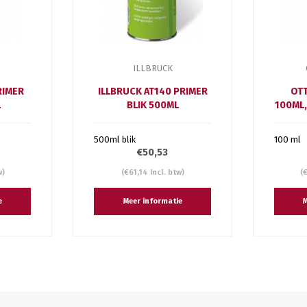
ILLBRUCK
RIMER
ILLBRUCK AT140 PRIMER
OTT
L
BLIK 500ML
100ML,
500ml blik
100 ml
€50,53
w)
(€61,14 Incl. btw)
(
e
Meer informatie
M