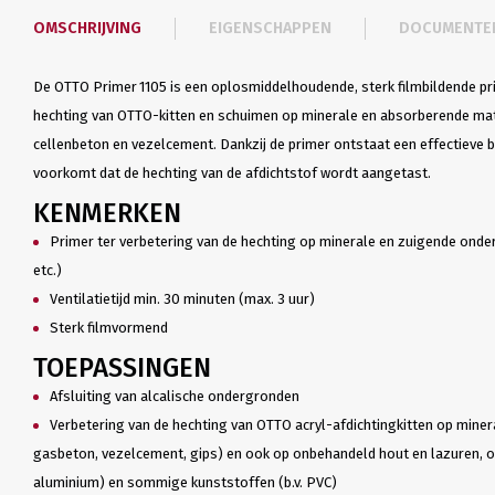
OMSCHRIJVING
EIGENSCHAPPEN
DOCUMENTE
De OTTO Primer 1105 is een oplosmiddelhoudende, sterk filmbildende prim
hechting van OTTO-kitten en schuimen op minerale en absorberende mater
cellenbeton en vezelcement. Dankzij de primer ontstaat een effectieve 
voorkomt dat de hechting van de afdichtstof wordt aangetast.
KENMERKEN
Primer ter verbetering van de hechting op minerale en zuigende onder
etc.)
Ventilatietijd min. 30 minuten (max. 3 uur)
Sterk filmvormend
TOEPASSINGEN
Afsluiting van alcalische ondergronden
Verbetering van de hechting van OTTO acryl-afdichtingkitten op mineral
gasbeton, vezelcement, gips) en ook op onbehandeld hout en lazuren, 
aluminium) en sommige kunststoffen (b.v. PVC)