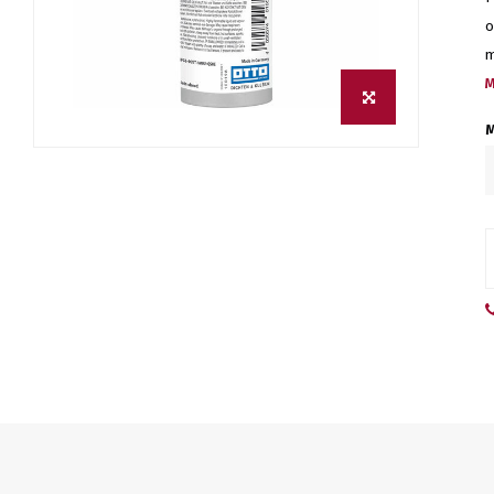
o
m
M
M