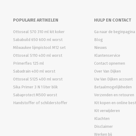
POPULAIRE ARTIKELEN
HULP EN CONTACT
Ottoseal S70 310 ml kit koker
Ga naar de beginpagina
Sababuild 650 600 ml worst
Blog
Milwaukee lijmpistool M12 set
Nieuws
Ottoseal S110 400 ml worst
Klantenservice
Primerfles 125 ml
Contact opnemen
Sabadrain 400 ml worst
Over Van Dijken
Ottoseal S125 400 ml worst
Uw Van Dijken account
Sika Primer 3 N 1 liter blik
Betaalmogelijkheden
Sabaprotect M500 worst
Verzenden en retouren
Handstoffer of schilderstoffer
Kit kopen en online bes
Kit verwijderen
Klachten
Disclaimer
Werken bij