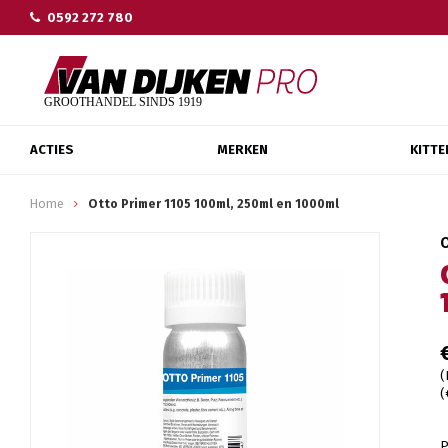
0592 272 780
ACTIES
MERKEN
KITTE
Home
Otto Primer 1105 100ml, 250ml en 1000ml
(
(
P