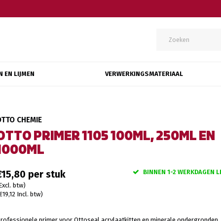
N EN LIJMEN
VERWERKINGSMATERIAAL
OTTO CHEMIE
OTTO PRIMER 1105 100ML, 250ML EN
1000ML
BINNEN 1-2 WERKDAGEN L
€15,80
Excl. btw)
€19,12 Incl. btw)
rofessionele primer voor Ottoseal acrylaatkitten en minerale ondergronden,