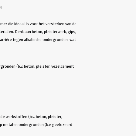
N
er die ideaal is voor het versterken van de
ialen. Denk aan beton, pleisterwerk, gips,
barrière tegen alkalische ondergronden, wat
gronden (b.v. beton, pleister, vezelcement
e werkstoffen (b.v. beton, pleister,
op metalen ondergronden (b.v. geeloxeerd