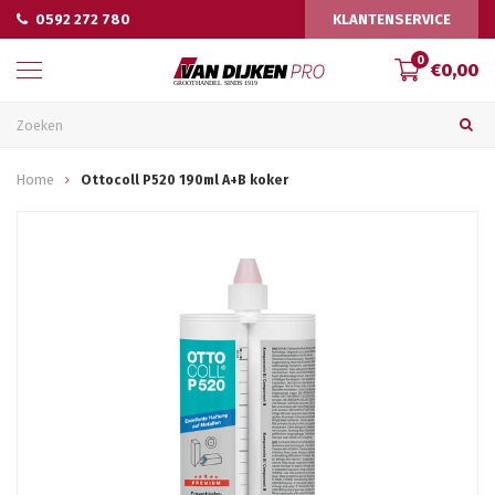
0592 272 780
KLANTENSERVICE
0
€0,00
Home
Ottocoll P520 190ml A+B koker