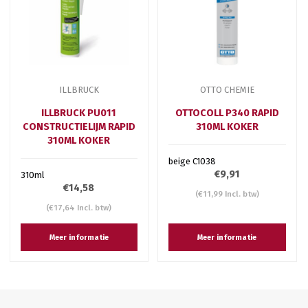
ILLBRUCK
OTTO CHEMIE
ILLBRUCK PU011
OTTOCOLL P340 RAPID
CONSTRUCTIELIJM RAPID
310ML KOKER
310ML KOKER
beige C1038
€9,91
310ml
€14,58
(€11,99 Incl. btw)
(€17,64 Incl. btw)
Meer informatie
Meer informatie