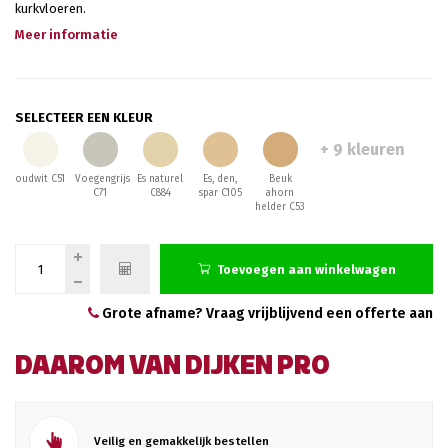
kurkvloeren.
Meer informatie
SELECTEER EEN KLEUR
+ 9 kleuren
oudwit C51
Voegengrijs
Es naturel
Es, den,
Beuk
C71
C884
spar C105
ahorn
helder C53
Toevoegen aan winkelwagen
Grote afname? Vraag vrijblijvend een offerte aan
DAAROM VAN DIJKEN PRO
Veilig en gemakkelijk bestellen