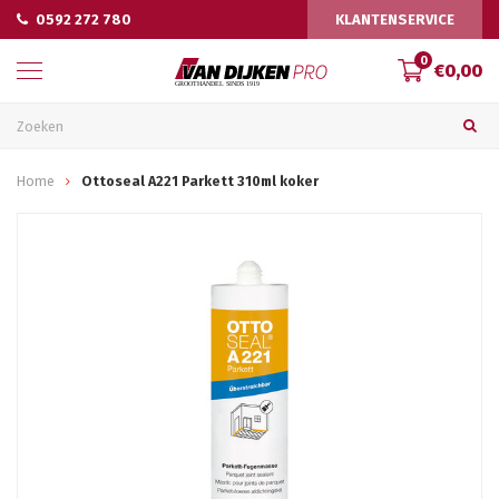
0592 272 780
KLANTENSERVICE
0
€0,00
Home
Ottoseal A221 Parkett 310ml koker