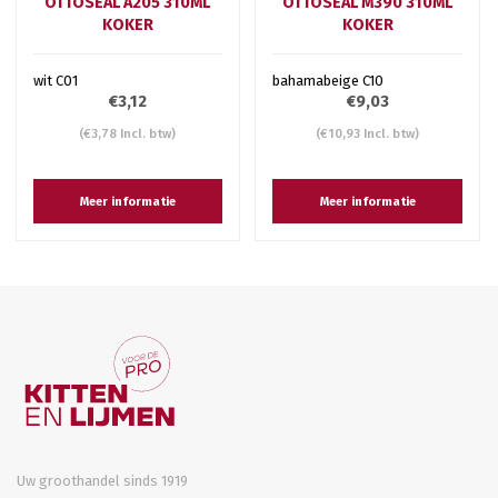
OTTOSEAL A205 310ML
OTTOSEAL M390 310ML
KOKER
KOKER
wit C01
bahamabeige C10
€3,12
€9,03
(€3,78 Incl. btw)
(€10,93 Incl. btw)
Meer informatie
Meer informatie
Uw groothandel sinds 1919