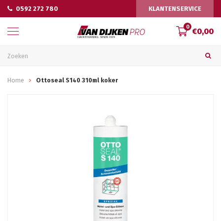
0592 272 780
KLANTENSERVICE
0
€0,00
Home
Ottoseal S140 310ml koker