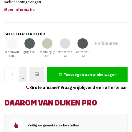
wellnessomgevingen.
Meer informatie
SELECTEER EEN KLEUR
+ 2 kleuren
sneeuwwit
grijs C02
sanitairgrijs
manhattan
antraciet
C116
C18
C43
C67
Toevoegen aan winkelwagen
Grote afname? Vraag vrijblijvend een offerte aan
DAAROM VAN DIJKEN PRO
Veilig en gemakkelijk bestellen