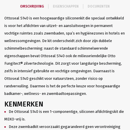
OMSCHRIJVING
EIGENSCHAPPEN
DOCUMENTEN
Ottoseal S140 is een hoogwaardige siliconenkit die speciaal ontwikkeld
is voor het afdichten van uitzet- en aansluitvoegen in permanent
vochtige ruimtes zoals zwembaden, spa’s en hygiënezones in hotels en
wellnessomgevingen. De kit onderscheidt zich door zijn dubbele
schimmelbescherming: naast de standaard schimmelwerende
eigenschappen bevat Ottoseal S140 ook de milieuvriendelijke Otto
Fungitect® zilvertechnologie. Dit zorgt voor langdurige bescherming,
zelfs in intensief gebruikte en vochtige omgevingen. Daarnaast is
Ottoseal S140 geschikt voor natuursteen, zonder risico op
randvervuiling. Daarmee is het de perfecte keuze voor hoogwaardige
badkamer-, wellness- en zwembadtoepassingen.
KENMERKEN
De Ottoseal S140 is een 1-componentige, siliconen afdichtingskit die
MEKO-vrij is.
Deze zwembadkit veroorzaakt gegarandeerd geen verontreiniging