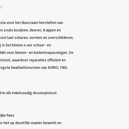
N
asta voor het duurzaam herstellen van
n zoals kozijnen, deuren, trappen en
hout laat schuren, vormen en overschilderen,
 is het binnen 4 uur schuur- en
hikt voor binnen- en buitentoepassingen. De
stool, waardoor reparaties efficiënt en
oogste kwaliteitsnormen van KOMO, TNO,
d in elk enkelvoudig doseerpistool
jke fixes
r het op dezelfde manier bewerkt en