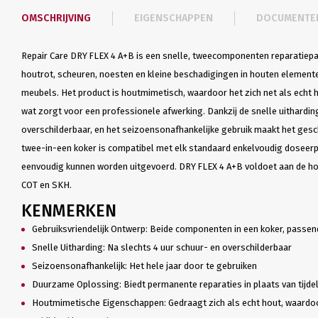
OMSCHRIJVING
EIGENSCHAPPEN
DOCUMENTE
Repair Care DRY FLEX 4 A+B is een snelle, tweecomponenten reparatiep
houtrot, scheuren, noesten en kleine beschadigingen in houten elemente
meubels. Het product is houtmimetisch, waardoor het zich net als echt 
wat zorgt voor een professionele afwerking. Dankzij de snelle uitharding
overschilderbaar, en het seizoensonafhankelijke gebruik maakt het gesc
twee-in-een koker is compatibel met elk standaard enkelvoudig doseerpi
eenvoudig kunnen worden uitgevoerd. DRY FLEX 4 A+B voldoet aan de h
COT en SKH.
KENMERKEN
Gebruiksvriendelijk Ontwerp: Beide componenten in een koker, passen
Snelle Uitharding: Na slechts 4 uur schuur- en overschilderbaar
Seizoensonafhankelijk: Het hele jaar door te gebruiken
Duurzame Oplossing: Biedt permanente reparaties in plaats van tijdeli
Houtmimetische Eigenschappen: Gedraagt zich als echt hout, waardoo