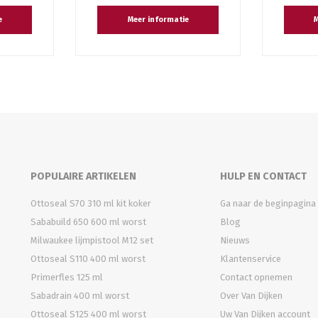
e
Meer informatie
M
POPULAIRE ARTIKELEN
HULP EN CONTACT
Ottoseal S70 310 ml kit koker
Ga naar de beginpagina
Sababuild 650 600 ml worst
Blog
Milwaukee lijmpistool M12 set
Nieuws
Ottoseal S110 400 ml worst
Klantenservice
Primerfles 125 ml
Contact opnemen
Sabadrain 400 ml worst
Over Van Dijken
Ottoseal S125 400 ml worst
Uw Van Dijken account