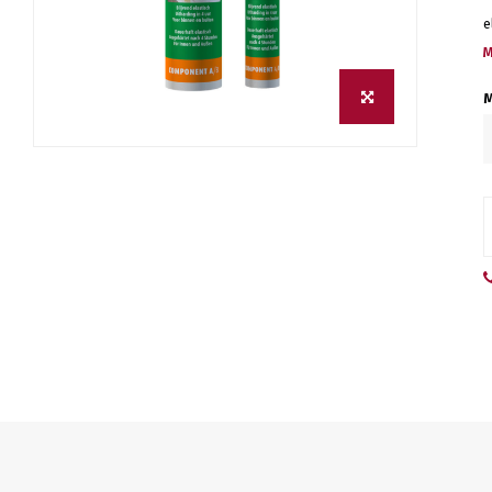
e
M
M