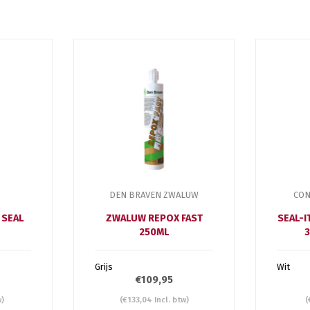
DEN BRAVEN ZWALUW
CON
 SEAL
ZWALUW REPOX FAST
SEAL-I
250ML
3
Grijs
Wit
€109,95
w)
(€133,04 Incl. btw)
(