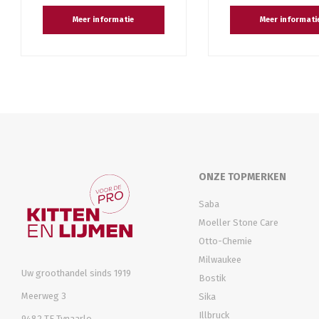
Meer informatie
Meer informati
ONZE TOPMERKEN
Saba
Moeller Stone Care
Otto-Chemie
Milwaukee
Uw groothandel sinds 1919
Bostik
Meerweg 3
Sika
Illbruck
9482 TE Tynaarlo