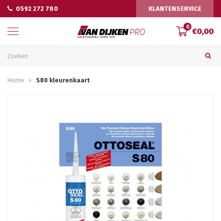
0592 272 780
KLANTENSERVICE
0
€0,00
Home
S80 kleurenkaart