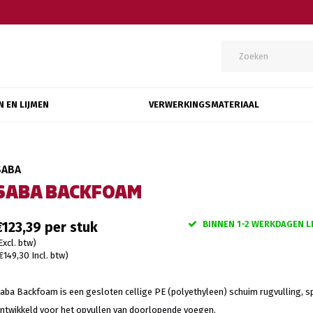
N EN LIJMEN
VERWERKINGSMATERIAAL
SABA
SABA BACKFOAM
BINNEN 1-2 WERKDAGEN L
€123,39
Excl. btw)
€149,30 Incl. btw)
aba Backfoam is een gesloten cellige PE (polyethyleen) schuim rugvulling, s
ntwikkeld voor het opvullen van doorlopende voegen.