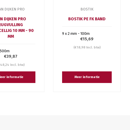
AN DIJKEN PRO
BOSTIK
N DIJKEN PRO
BOSTIK PE FK BAND
RUGVULLING
ELLIG 10 MM - 90
9 x 2 mm - 100m
MM
€15,69
(€18,98 Incl. btw)
 500m
€39,87
48,24 Incl. btw)
eer informatie
Meer informatie