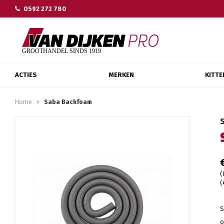
0592 272 780
ACTIES
MERKEN
KITTE
Home
Saba Backfoam
(
(
S
o