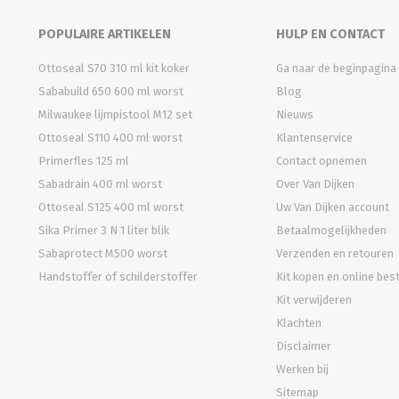
POPULAIRE ARTIKELEN
HULP EN CONTACT
Ottoseal S70 310 ml kit koker
Ga naar de beginpagina
Sababuild 650 600 ml worst
Blog
Milwaukee lijmpistool M12 set
Nieuws
Ottoseal S110 400 ml worst
Klantenservice
Primerfles 125 ml
Contact opnemen
Sabadrain 400 ml worst
Over Van Dijken
Ottoseal S125 400 ml worst
Uw Van Dijken account
Sika Primer 3 N 1 liter blik
Betaalmogelijkheden
Sabaprotect M500 worst
Verzenden en retouren
Handstoffer of schilderstoffer
Kit kopen en online bes
Kit verwijderen
Klachten
Disclaimer
Werken bij
Sitemap