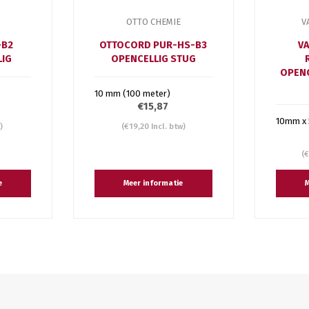
OTTO CHEMIE
V
-B2
OTTOCORD PUR-HS-B3
VA
LIG
OPENCELLIG STUG
OPENC
10 mm (100 meter)
€15,87
10mm x
)
(€19,20 Incl. btw)
(€
e
Meer informatie
M