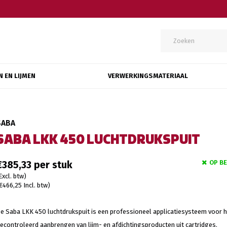
N EN LIJMEN
VERWERKINGSMATERIAAL
SABA
SABA LKK 450 LUCHTDRUKSPUIT
OP B
€385,33
Excl. btw)
€466,25 Incl. btw)
e Saba LKK 450 luchtdrukspuit is een professioneel applicatiesysteem voor h
econtroleerd aanbrengen van lijm- en afdichtingsproducten uit cartridges.