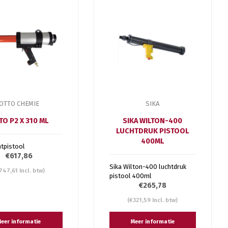
OTTO CHEMIE
SIKA
TO P2 X 310 ML
SIKA WILTON-400
LUCHTDRUK PISTOOL
400ML
htpistool
€617,86
Sika Wilton-400 luchtdruk
747,61 Incl. btw)
pistool 400ml
€265,78
(€321,59 Incl. btw)
eer informatie
Meer informatie