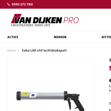
0592 272 780
ACTIES
MERKEN
KITTE
Home
Saba LKK 450 luchtdrukspuit
(
(
D
g