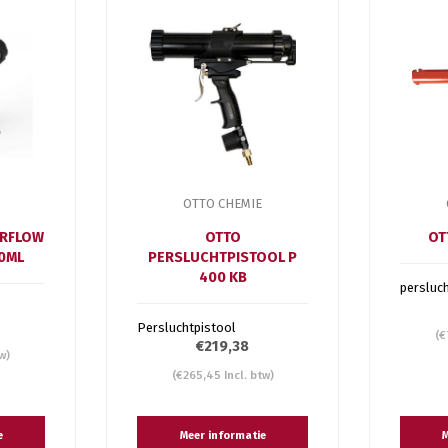
OTTO CHEMIE
IRFLOW
OTTO
OT
0ML
PERSLUCHTPISTOOL P
400 KB
persluc
Persluchtpistool
(€
€219,38
w)
(€265,45 Incl. btw)
e
Meer informatie
M