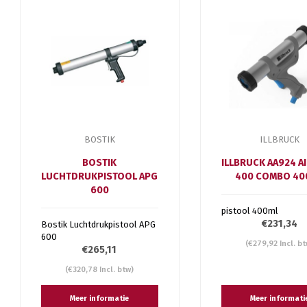
BOSTIK
ILLBRUCK
BOSTIK
ILLBRUCK AA924 A
LUCHTDRUKPISTOOL APG
400 COMBO 40
600
pistool 400ml
€231,34
Bostik Luchtdrukpistool APG
600
(€279,92 Incl. bt
€265,11
(€320,78 Incl. btw)
Meer informatie
Meer informati