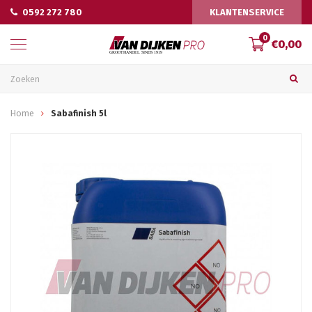
0592 272 780
KLANTENSERVICE
0
€0,00
Home
Sabafinish 5l