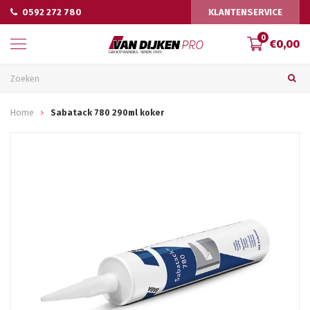
0592 272 780
KLANTENSERVICE
0
€0,00
Home
Sabatack 780 290ml koker