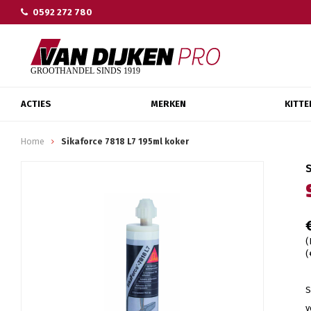
0592 272 780
ACTIES
MERKEN
KITTE
Home
Sikaforce 7818 L7 195ml koker
(
(
S
v