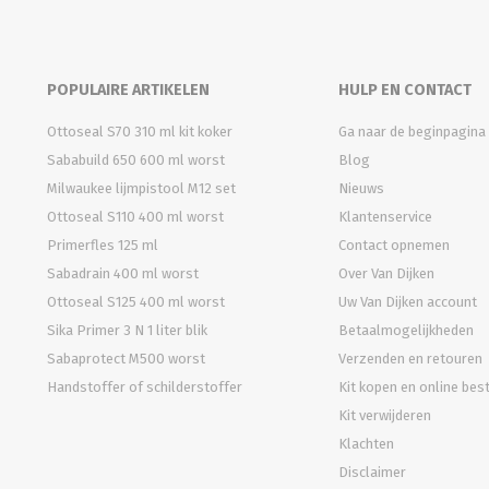
POPULAIRE ARTIKELEN
HULP EN CONTACT
Ottoseal S70 310 ml kit koker
Ga naar de beginpagina
Sababuild 650 600 ml worst
Blog
Milwaukee lijmpistool M12 set
Nieuws
Ottoseal S110 400 ml worst
Klantenservice
Primerfles 125 ml
Contact opnemen
Sabadrain 400 ml worst
Over Van Dijken
Ottoseal S125 400 ml worst
Uw Van Dijken account
Sika Primer 3 N 1 liter blik
Betaalmogelijkheden
Sabaprotect M500 worst
Verzenden en retouren
Handstoffer of schilderstoffer
Kit kopen en online bes
Kit verwijderen
Klachten
Disclaimer