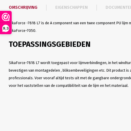
OMSCHRIJVING
EIGENSCHAPPEN
DOCUMENTE
SikaForce -7818 L7 is de A component van een twee component PU lijm m
9,3
SikaForce-7050.
TOEPASSINGSGEBIEDEN
SikaForce-7818 L7 wordt toegepast voor lijmverbindingen, in het windtu
bevestigen van montagedelen , bliksembeveiligingen etc. Dit product is 
professionals. Voer vooraf altijd tests uit met de gangbare ondergron
voor het vaststellen van de compatibiliteit van de lijm en het materiaal.