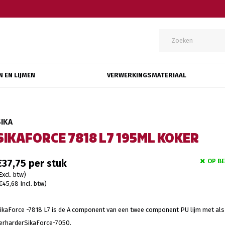
N EN LIJMEN
VERWERKINGSMATERIAAL
SIKA
SIKAFORCE 7818 L7 195ML KOKER
OP B
€37,75
Excl. btw)
€45,68 Incl. btw)
ikaForce -7818 L7 is de A component van een twee component PU lijm met als
erharderSikaForce-7050.