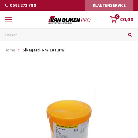
0592 272 780
KLANTENSERVICE
0
€0,00
Home
Sikagard-674 Lasur W