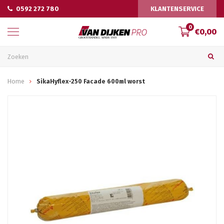
0592 272 780
KLANTENSERVICE
0
€0,00
Home
SikaHyflex-250 Facade 600ml worst