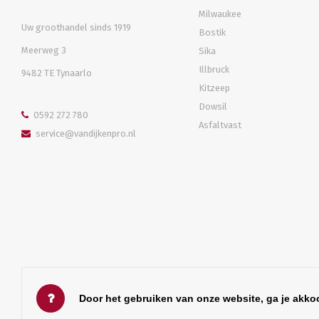
Milwaukee
Uw groothandel sinds 1919
Bostik
Meerweg 3
Sika
Illbruck
9482 TE Tynaarlo
Kitzeep
Dowsil
0592 272 780
Asfaltvast
service@vandijkenpro.nl
Door het gebruiken van onze website, ga je akko