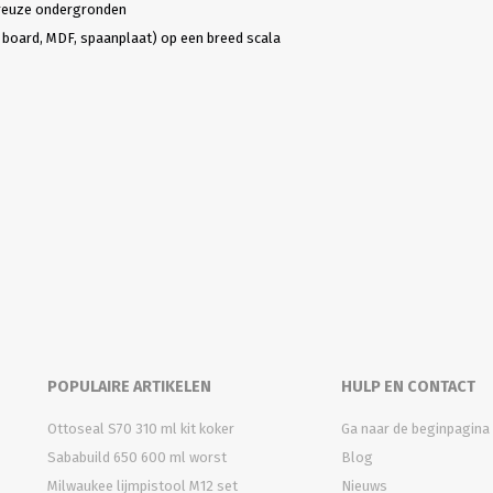
oreuze ondergronden
 board, MDF, spaanplaat) op een breed scala
POPULAIRE ARTIKELEN
HULP EN CONTACT
Ottoseal S70 310 ml kit koker
Ga naar de beginpagina
Sababuild 650 600 ml worst
Blog
Milwaukee lijmpistool M12 set
Nieuws