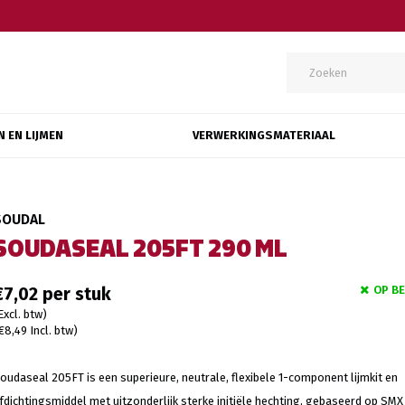
N EN LIJMEN
VERWERKINGSMATERIAAL
SOUDAL
SOUDASEAL 205FT 290 ML
OP B
€7,02
Excl. btw)
€8,49 Incl. btw)
oudaseal 205FT is een superieure, neutrale, flexibele 1-component lijmkit en
fdichtingsmiddel met uitzonderlijk sterke initiële hechting, gebaseerd op SMX