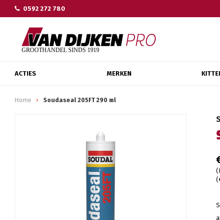
0592 272 780
ACTIES
MERKEN
KITTE
Home
Soudaseal 205FT 290 ml
(
(
S
a