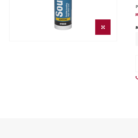
P
M
M