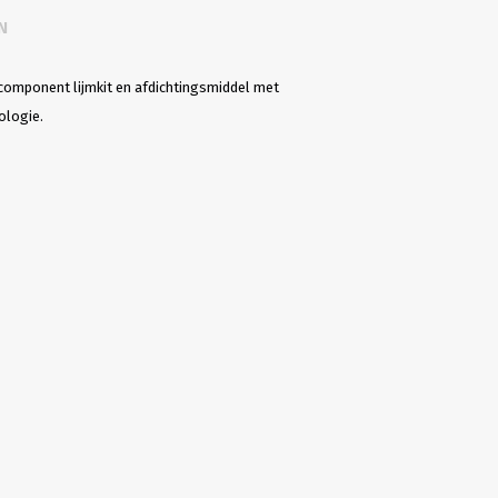
N
1-component lijmkit en afdichtingsmiddel met
ologie.