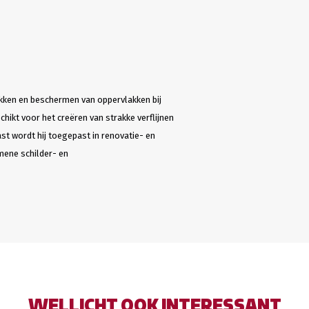
kken en beschermen van oppervlakken bij
hikt voor het creëren van strakke verflijnen
t wordt hij toegepast in renovatie- en
mene schilder- en
WELLICHT OOK INTERESSANT