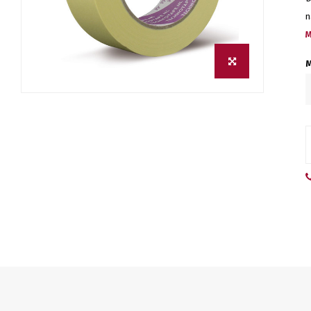
n
M
M