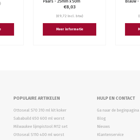
Paars - 25mm x 50m
Blauw -
)
€8,03
(€9,72 Incl. btw)
(
e
Meer informatie
M
POPULAIRE ARTIKELEN
HULP EN CONTACT
Ottoseal S70 310 ml kit koker
Ga naar de beginpagina
Sababuild 650 600 ml worst
Blog
Milwaukee lijmpistool M12 set
Nieuws
Ottoseal S110 400 ml worst
Klantenservice