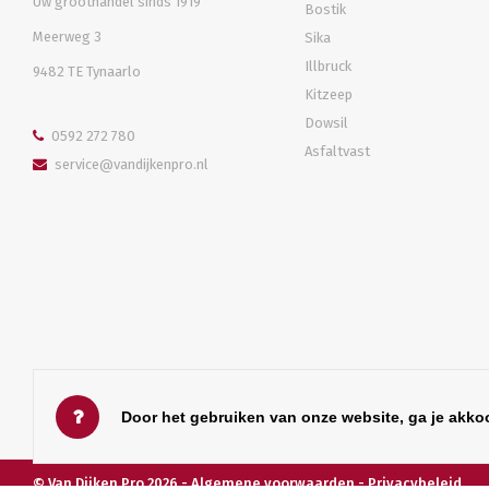
Uw groothandel sinds 1919
Bostik
Meerweg 3
Sika
Illbruck
9482 TE Tynaarlo
Kitzeep
Dowsil
0592 272 780
Asfaltvast
service@vandijkenpro.nl
Door het gebruiken van onze website, ga je akko
© Van Dijken Pro 2026 -
Algemene voorwaarden
-
Privacybeleid