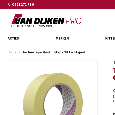
0592 272 780
ACTIES
MERKEN
KITTE
Home
Technotape Maskingtape SP Licht geel
(
(
D