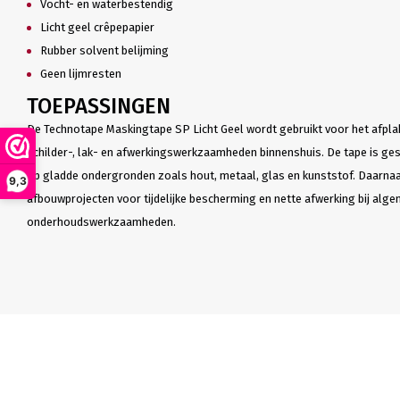
Vocht- en waterbestendig
Licht geel crêpepapier
Rubber solvent belijming
Geen lijmresten
TOEPASSINGEN
De Technotape Maskingtape SP Licht Geel wordt gebruikt voor het afpla
schilder-, lak- en afwerkingswerkzaamheden binnenshuis. De tape is gesc
op gladde ondergronden zoals hout, metaal, glas en kunststof. Daarnaas
9,3
afbouwprojecten voor tijdelijke bescherming en nette afwerking bij alge
onderhoudswerkzaamheden.