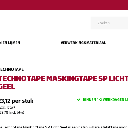
N EN LIJMEN
VERWERKINGSMATERIAAL
TECHNOTAPE
TECHNOTAPE MASKINGTAPE SP LICH
GEEL
BINNEN 1-2 WERKDAGEN L
€3,12
Excl. btw)
€3,78 Incl. btw)
e Technotape Maskingtape SP Licht Geel is een betrouwbare afplaktape voor