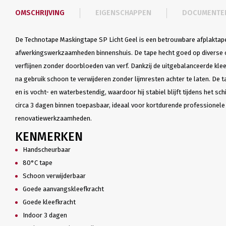
OMSCHRIJVING
EIGENSCHAPPEN
DOCUMENTE
De Technotape Maskingtape SP Licht Geel is een betrouwbare afplaktape
afwerkingswerkzaamheden binnenshuis. De tape hecht goed op diverse o
verflijnen zonder doorbloeden van verf. Dankzij de uitgebalanceerde klee
na gebruik schoon te verwijderen zonder lijmresten achter te laten. De ta
en is vocht- en waterbestendig, waardoor hij stabiel blijft tijdens het sch
circa 3 dagen binnen toepasbaar, ideaal voor kortdurende professionele
renovatiewerkzaamheden.
KENMERKEN
Handscheurbaar
80°C tape
Schoon verwijderbaar
Goede aanvangskleefkracht
Goede kleefkracht
Indoor 3 dagen