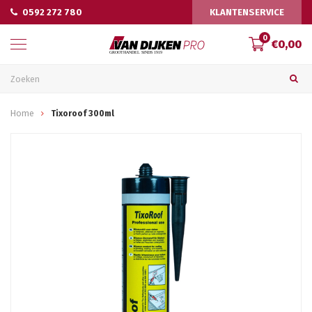
0592 272 780
KLANTENSERVICE
0
€0,00
Home
Tixoroof 300ml