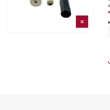
t
M
M