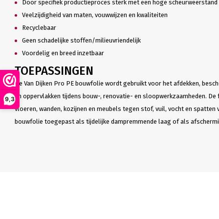
Door specifiek productieproces sterk met een hoge scheurweerstand
Veelzijdigheid van maten, vouwwijzen en kwaliteiten
Recyclebaar
Geen schadelijke stoffen/milieuvriendelijk
Voordelig en breed inzetbaar
TOEPASSINGEN
De Van Dijken Pro PE bouwfolie wordt gebruikt voor het afdekken, besche
en oppervlakken tijdens bouw-, renovatie- en sloopwerkzaamheden. De f
9,3
vloeren, wanden, kozijnen en meubels tegen stof, vuil, vocht en spatten 
bouwfolie toegepast als tijdelijke dampremmende laag of als afschermin