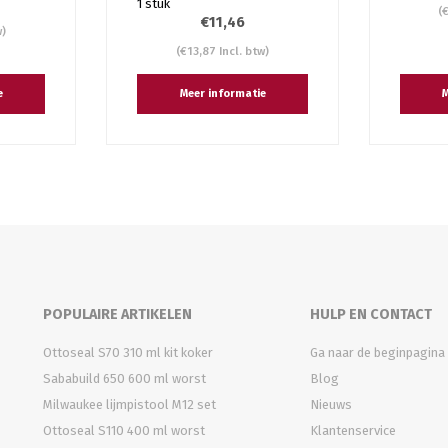
1 stuk
(
€11,46
w)
(€13,87 Incl. btw)
e
Meer informatie
M
POPULAIRE ARTIKELEN
HULP EN CONTACT
Ottoseal S70 310 ml kit koker
Ga naar de beginpagina
Sababuild 650 600 ml worst
Blog
Milwaukee lijmpistool M12 set
Nieuws
Ottoseal S110 400 ml worst
Klantenservice