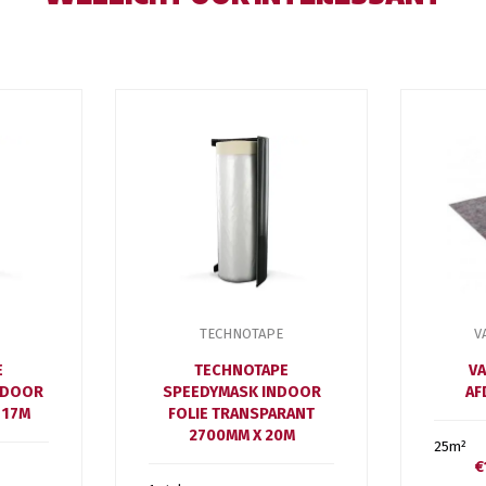
TECHNOTAPE
V
E
TECHNOTAPE
VA
TDOOR
SPEEDYMASK INDOOR
AF
 17M
FOLIE TRANSPARANT
2700MM X 20M
25m²
€