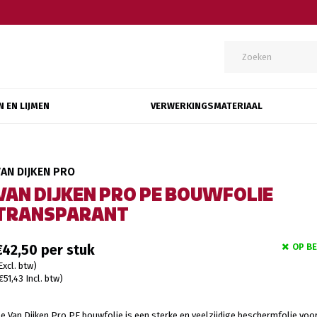
N EN LIJMEN
VERWERKINGSMATERIAAL
VAN DIJKEN PRO
VAN DIJKEN PRO PE BOUWFOLIE
TRANSPARANT
OP B
€42,50
Excl. btw)
€51,43 Incl. btw)
e Van Dijken Pro PE bouwfolie is een sterke en veelzijdige beschermfolie voo