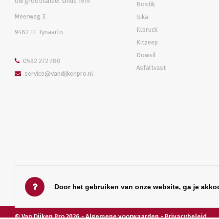
Uw groothandel sinds 1919
Bostik
Meerweg 3
Sika
Illbruck
9482 TE Tynaarlo
Kitzeep
Dowsil
0592 272 780
Asfaltvast
service@vandijkenpro.nl
Door het gebruiken van onze website, ga je akko
© Van Dijken Pro 2026 -
Algemene voorwaarden
-
Privacybeleid