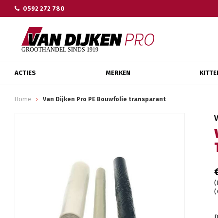
0592 272 780
ACTIES
MERKEN
KITTE
Home
Van Dijken Pro PE Bouwfolie transparant
(
(
D