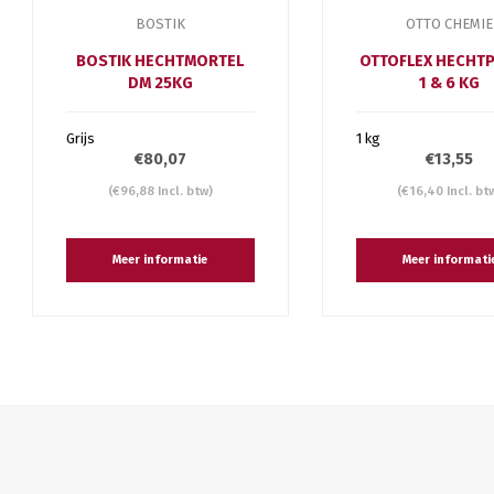
BOSTIK
OTTO CHEMIE
BOSTIK HECHTMORTEL
OTTOFLEX HECHT
DM 25KG
1 & 6 KG
Grijs
1 kg
€80,07
€13,55
(€96,88 Incl. btw)
(€16,40 Incl. bt
Meer informatie
Meer informati