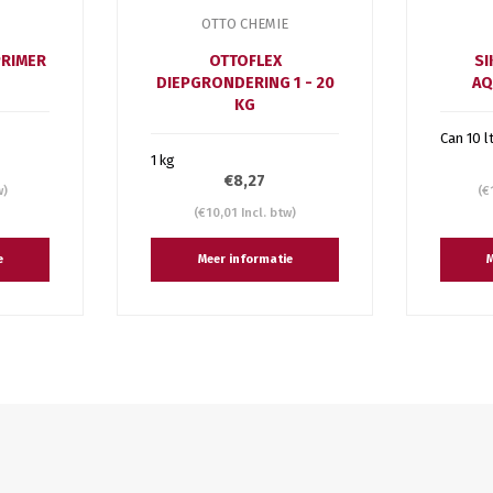
OTTO CHEMIE
PRIMER
OTTOFLEX
SI
DIEPGRONDERING 1 - 20
AQ
KG
Can 10 l
1 kg
€8,27
w)
(€
(€10,01 Incl. btw)
e
Meer informatie
M