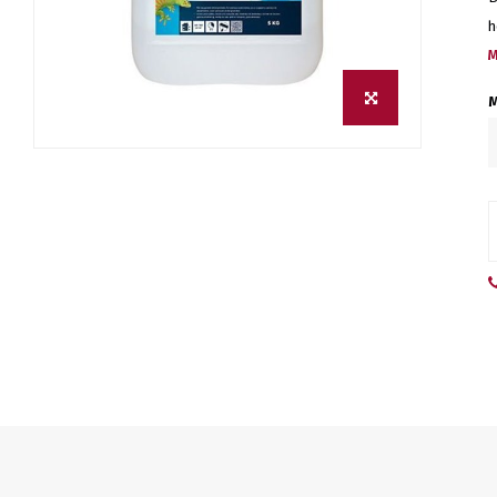
h
M
M