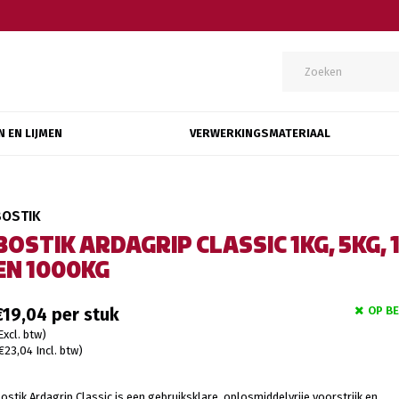
N EN LIJMEN
VERWERKINGSMATERIAAL
BOSTIK
BOSTIK ARDAGRIP CLASSIC 1KG, 5KG, 
EN 1000KG
OP B
€19,04
Excl. btw)
€23,04 Incl. btw)
ostik Ardagrip Classic is een gebruiksklare, oplosmiddelvrije voorstrijk en