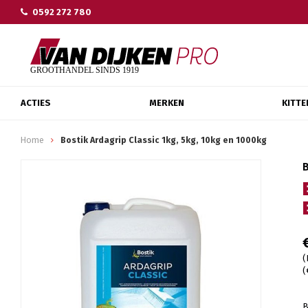
0592 272 780
ACTIES
MERKEN
KITTE
Home
Bostik Ardagrip Classic 1kg, 5kg, 10kg en 1000kg
(
(
B