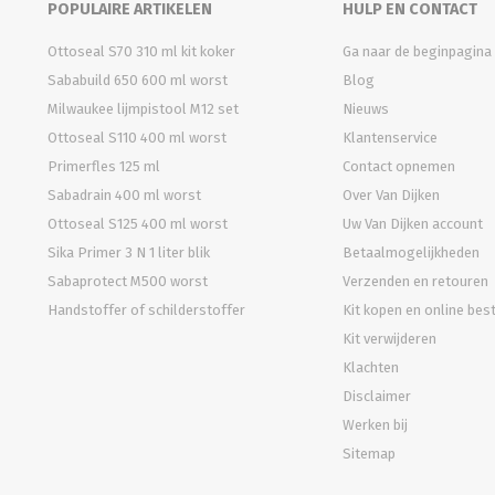
POPULAIRE ARTIKELEN
HULP EN CONTACT
Ottoseal S70 310 ml kit koker
Ga naar de beginpagina
Sababuild 650 600 ml worst
Blog
Milwaukee lijmpistool M12 set
Nieuws
Ottoseal S110 400 ml worst
Klantenservice
Primerfles 125 ml
Contact opnemen
Sabadrain 400 ml worst
Over Van Dijken
Ottoseal S125 400 ml worst
Uw Van Dijken account
Sika Primer 3 N 1 liter blik
Betaalmogelijkheden
Sabaprotect M500 worst
Verzenden en retouren
Handstoffer of schilderstoffer
Kit kopen en online bes
Kit verwijderen
Klachten
Disclaimer
Werken bij
Sitemap