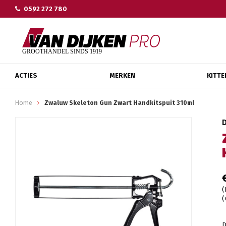
0592 272 780
ACTIES
MERKEN
KITTE
Home
Zwaluw Skeleton Gun Zwart Handkitspuit 310ml
(
(
D