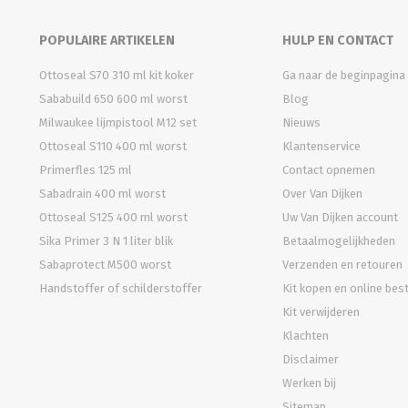
POPULAIRE ARTIKELEN
HULP EN CONTACT
Ottoseal S70 310 ml kit koker
Ga naar de beginpagina
Sababuild 650 600 ml worst
Blog
Milwaukee lijmpistool M12 set
Nieuws
Ottoseal S110 400 ml worst
Klantenservice
Primerfles 125 ml
Contact opnemen
Sabadrain 400 ml worst
Over Van Dijken
Ottoseal S125 400 ml worst
Uw Van Dijken account
Sika Primer 3 N 1 liter blik
Betaalmogelijkheden
Sabaprotect M500 worst
Verzenden en retouren
Handstoffer of schilderstoffer
Kit kopen en online bes
Kit verwijderen
Klachten
Disclaimer
Werken bij
Sitemap