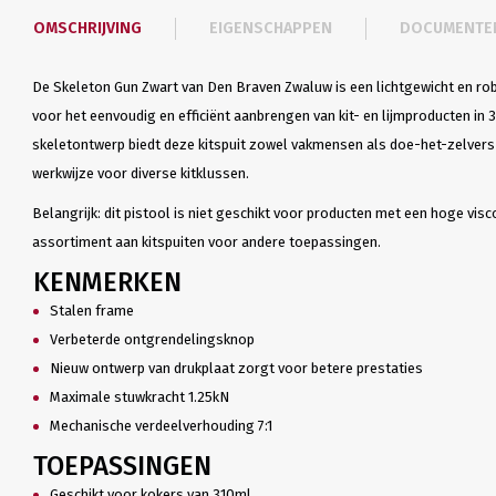
OMSCHRIJVING
EIGENSCHAPPEN
DOCUMENTE
De Skeleton Gun Zwart van Den Braven Zwaluw is een lichtgewicht en ro
voor het eenvoudig en efficiënt aanbrengen van kit- en lijmproducten in 
skeletontwerp biedt deze kitspuit zowel vakmensen als doe-het-zelver
werkwijze voor diverse kitklussen.
Belangrijk: dit pistool is niet geschikt voor producten met een hoge visc
assortiment aan kitspuiten voor andere toepassingen.
KENMERKEN
Stalen frame
Verbeterde ontgrendelingsknop
Nieuw ontwerp van drukplaat zorgt voor betere prestaties
Maximale stuwkracht 1.25kN
Mechanische verdeelverhouding 7:1
TOEPASSINGEN
Geschikt voor kokers van 310ml.