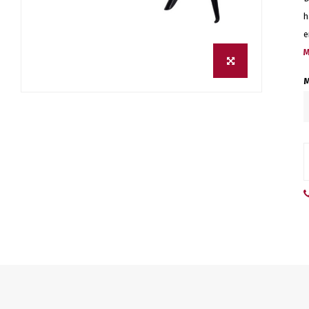
h
e
M
M