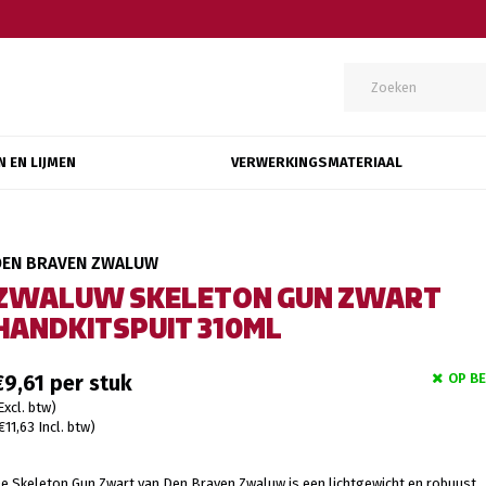
N EN LIJMEN
VERWERKINGSMATERIAAL
DEN BRAVEN ZWALUW
ZWALUW SKELETON GUN ZWART
HANDKITSPUIT 310ML
OP B
€9,61
Excl. btw)
€11,63 Incl. btw)
e Skeleton Gun Zwart van Den Braven Zwaluw is een lichtgewicht en robuust