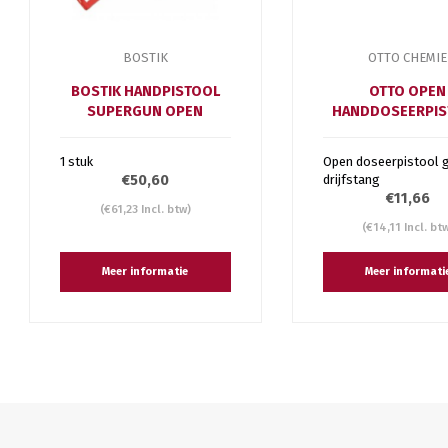
BOSTIK
OTTO CHEMIE
BOSTIK HANDPISTOOL
OTTO OPEN
SUPERGUN OPEN
HANDDOSEERPIS
1 stuk
Open doseerpistool 
€50,60
drijfstang
€11,66
(€61,23 Incl. btw)
(€14,11 Incl. bt
Meer informatie
Meer informati