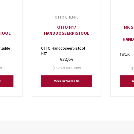
OTTO CHEMIE
OTTO H17
MK S
TOOL
HANDDOSEERPISTOOL
HAND
gladde
OTTO Handdoseerpistool
H17
1 stuk
€32,64
w)
(€39,49 Incl. btw)
(€
e
Meer informatie
M