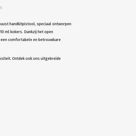
N
buust handkitpistool, speciaal ontworpen
310 ml kokers. Dankzij het open
s een comfortabele en betrouwbare
ositeit. Ontdek ook ons uitgebreide