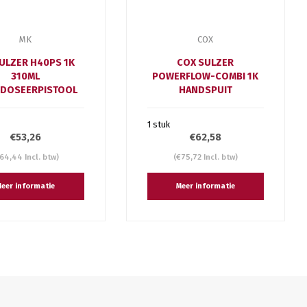
MK
COX
ULZER H40PS 1K
COX SULZER
310ML
POWERFLOW-COMBI 1K
DOSEERPISTOOL
HANDSPUIT
1 stuk
€53,26
€62,58
64,44 Incl. btw)
(€75,72 Incl. btw)
eer informatie
Meer informatie