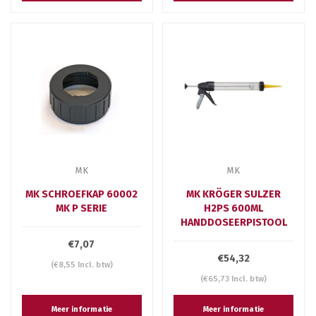
MK
MK
MK SCHROEFKAP 60002
MK KRÖGER SULZER
MK P SERIE
H2PS 600ML
HANDDOSEERPISTOOL
€7,07
€54,32
(€8,55 Incl. btw)
(€65,73 Incl. btw)
Meer informatie
Meer informatie