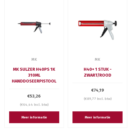
MK
MK
MK SULZER H40PS 1K
H40+ 1 STUK -
310ML
ZWART/ROOD
HANDDOSEERPISTOOL
€74,19
€53,26
(€89,77 Incl. btw)
(€64,44 Incl. btw)
Meer informatie
Meer informatie