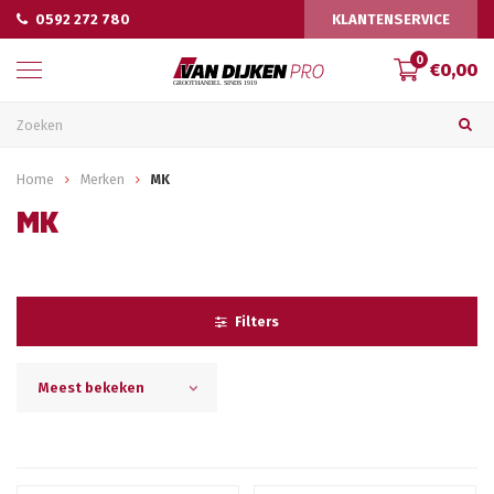
0592 272 780
KLANTENSERVICE
0
€0,00
Home
Merken
MK
MK
Filters
Meest bekeken