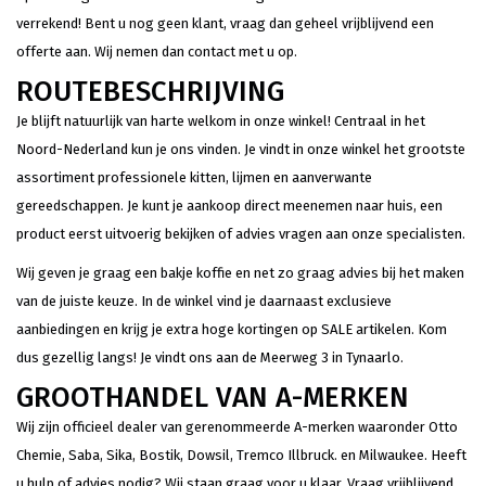
verrekend! Bent u nog geen klant, vraag dan geheel vrijblijvend een
offerte aan. Wij nemen dan contact met u op.
ROUTEBESCHRIJVING
Je blijft natuurlijk van harte welkom in onze winkel! Centraal in het
Noord-Nederland kun je ons vinden. Je vindt in onze winkel het grootste
assortiment professionele kitten, lijmen en aanverwante
gereedschappen. Je kunt je aankoop direct meenemen naar huis, een
product eerst uitvoerig bekijken of advies vragen aan onze specialisten.
Wij geven je graag een bakje koffie en net zo graag advies bij het maken
van de juiste keuze. In de winkel vind je daarnaast exclusieve
aanbiedingen en krijg je extra hoge kortingen op SALE artikelen. Kom
dus gezellig langs! Je vindt ons aan de Meerweg 3 in Tynaarlo.
GROOTHANDEL VAN A-MERKEN
Wij zijn officieel dealer van gerenommeerde A-merken waaronder Otto
Chemie, Saba, Sika, Bostik, Dowsil, Tremco Illbruck. en Milwaukee. Heeft
u hulp of advies nodig? Wij staan graag voor u klaar. Vraag vrijblijvend