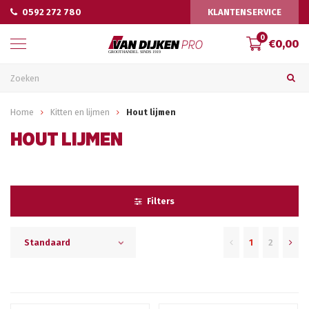
0592 272 780
KLANTENSERVICE
0
€0,00
Home
Kitten en lijmen
Hout lijmen
HOUT LIJMEN
Filters
1
2
Standaard