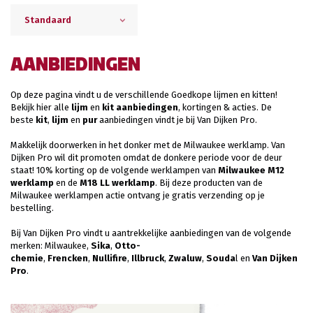
Standaard
AANBIEDINGEN
Op deze pagina vindt u de verschillende Goedkope lijmen en kitten!
Bekijk hier alle
lijm
en
kit aanbiedingen
, kortingen & acties. De
beste
kit
,
lijm
en
pur
aanbiedingen vindt je bij Van Dijken Pro.
Makkelijk doorwerken in het donker met de Milwaukee werklamp. Van
Dijken Pro wil dit promoten omdat de donkere periode voor de deur
staat! 10% korting op de volgende werklampen van
Milwaukee M12
werklamp
en de
M18 LL werklamp
. Bij deze producten van de
Milwaukee werklampen actie ontvang je gratis verzending op je
bestelling.
Bij Van Dijken Pro vindt u aantrekkelijke aanbiedingen van de volgende
merken: Milwaukee,
Sika
,
Otto-
chemie
,
Frencken
,
Nullifire
,
Illbruck
,
Zwaluw
,
Souda
l en
Van Dijken
Pro
.