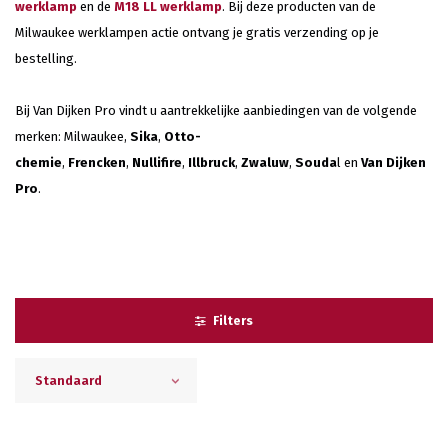
werklamp
en de
M18 LL werklamp
. Bij deze producten van de
Milwaukee werklampen actie ontvang je gratis verzending op je
bestelling.
Bij Van Dijken Pro vindt u aantrekkelijke aanbiedingen van de volgende
merken: Milwaukee,
Sika
,
Otto-
chemie
,
Frencken
,
Nullifire
,
Illbruck
,
Zwaluw
,
Souda
l en
Van Dijken
Pro
.
Filters
Standaard