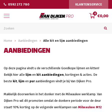
0592 272 780
KLANTENSERVICE
0
€0,00
Home
Aanbiedingen
Alle kit en lijm aanbiedingen
AANBIEDINGEN
Op deze pagina vindt u de verschillende Goedkope lijmen en kitten!
Bekijk hier alle
lijm
en
kit aanbiedingen
, kortingen & acties. De
beste
kit
,
lijm
en
pur
aanbiedingen vindt je bij Van Dijken Pro.
Makkelijk doorwerken in het donker met de Milwaukee werklamp. Van
Dijken Pro wil dit promoten omdat de donkere periode voor de deur
staat! 10% korting op de volgende werklampen van
Milwaukee M12