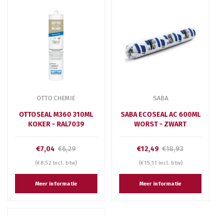
OTTO CHEMIE
SABA
OTTOSEAL M360 310ML
SABA ECOSEAL AC 600ML
KOKER - RAL7039
WORST - ZWART
€7,04
€6,29
€12,49
€18,93
(€8,52 Incl. btw)
(€15,11 Incl. btw)
Meer informatie
Meer informatie