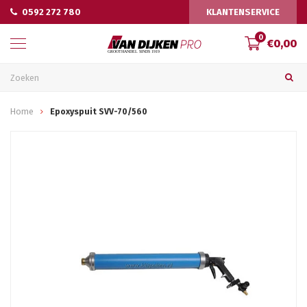
0592 272 780
KLANTENSERVICE
0
€0,00
Home
Epoxyspuit SVV-70/560