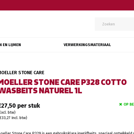
N EN LIJMEN
VERWERKINGSMATERIAAL
MOELLER STONE CARE
MOELLER STONE CARE P328 COTTO
WASBEITS NATUREL 1L
OP B
€27,50
Excl. btw)
€33,27 Incl. btw)
oeller Stone Care P329 is een gebruiksklare inwrijfbeits, speciaal ontwikkeld