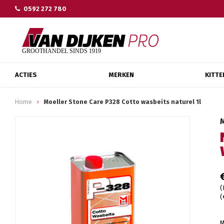
0592 272 780
ACTIES
MERKEN
KITTE
Home
Moeller Stone Care P328 Cotto wasbeits naturel 1l
(
(
M