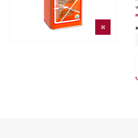
v
M
M