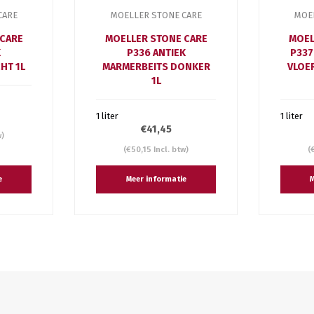
CARE
MOELLER STONE CARE
MOE
 CARE
MOELLER STONE CARE
MOEL
K
P336 ANTIEK
P337
HT 1L
MARMERBEITS DONKER
VLOE
1L
1 liter
1 liter
€41,45
w)
(€50,15 Incl. btw)
(
e
Meer informatie
M