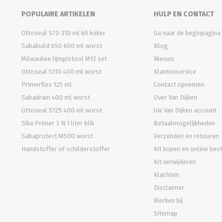
POPULAIRE ARTIKELEN
HULP EN CONTACT
Ottoseal S70 310 ml kit koker
Ga naar de beginpagina
Sababuild 650 600 ml worst
Blog
Milwaukee lijmpistool M12 set
Nieuws
Ottoseal S110 400 ml worst
Klantenservice
Primerfles 125 ml
Contact opnemen
Sabadrain 400 ml worst
Over Van Dijken
Ottoseal S125 400 ml worst
Uw Van Dijken account
Sika Primer 3 N 1 liter blik
Betaalmogelijkheden
Sabaprotect M500 worst
Verzenden en retouren
Handstoffer of schilderstoffer
Kit kopen en online bes
Kit verwijderen
Klachten
Disclaimer
Werken bij
Sitemap