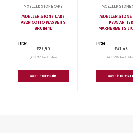
MOELLER STONE CARE
MOELLER STONE 
MOELLER STONE CARE
MOELLER STONE
P329 COTTO WASBEITS
P335 ANTIE
BRUIN 1L
MARMERBEITS LIC
1 liter
1 liter
€27,50
€41,45
(€33,27 Incl. btw)
(€50,15 Incl. bt
Meer informatie
Meer informati