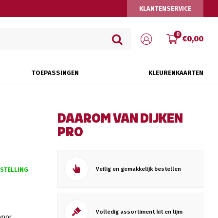
KLANTENSERVICE
0
€0,00
TOEPASSINGEN
KLEURENKAARTEN
DAAROM VAN DIJKEN
PRO
Veilig en gemakkelijk bestellen
ESTELLING
Volledig assortiment kit en lijm
 voor