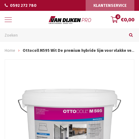
0592 272 780
KLANTENSERVICE
0
€0,00
Home
Ottocoll M595 Wit De premium hybride lijm voor vlakke verlijmingen