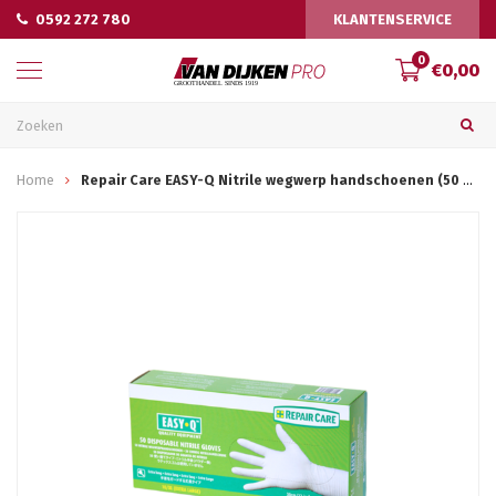
0592 272 780
KLANTENSERVICE
0
€0,00
Home
Repair Care EASY-Q Nitrile wegwerp handschoenen (50 stuks)