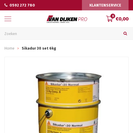
0592 272 780
KLANTENSERVICE
0
€0,00
Home
Sikadur 30 set 6kg