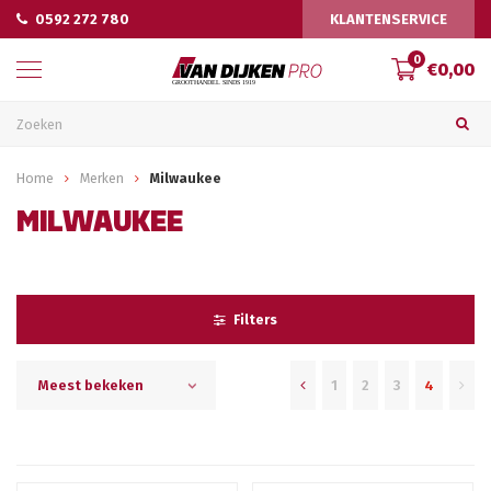
0592 272 780
KLANTENSERVICE
0
€0,00
Home
Merken
Milwaukee
MILWAUKEE
Filters
1
2
3
4
Meest bekeken