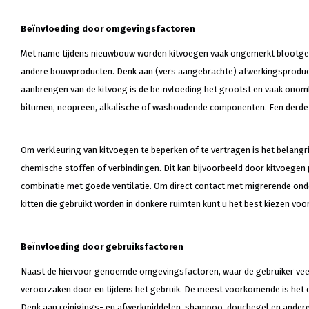
Beïnvloeding door omgevingsfactoren
Met name tijdens nieuwbouw worden kitvoegen vaak ongemerkt blootgeste
andere bouwproducten. Denk aan (vers aangebrachte) afwerkingsproducten
aanbrengen van de kitvoeg is de beïnvloeding het grootst en vaak on
bitumen, neopreen, alkalische of washoudende componenten. Een derde o
Om verkleuring van kitvoegen te beperken of te vertragen is het belangri
chemische stoffen of verbindingen. Dit kan bijvoorbeeld door kitvoegen 
combinatie met goede ventilatie. Om direct contact met migrerende on
kitten die gebruikt worden in donkere ruimten kunt u het best kiezen voor
Beïnvloeding door gebruiksfactoren
Naast de hiervoor genoemde omgevingsfactoren, waar de gebruiker veelal
veroorzaken door en tijdens het gebruik. De meest voorkomende is het d
Denk aan reinigings- en afwerkmiddelen, shampoo, douchegel en andere z