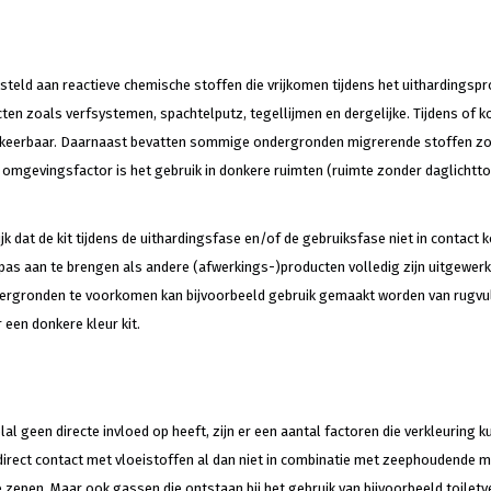
ld aan reactieve chemische stoffen die vrijkomen tijdens het uithardingspr
 zoals verfsystemen, spachtelputz, tegellijmen en dergelijke. Tijdens of ko
omkeerbaar. Daarnaast bevatten sommige ondergronden migrerende stoffen z
mgevingsfactor is het gebruik in donkere ruimten (ruimte zonder daglichtto
jk dat de kit tijdens de uithardingsfase en/of de gebruiksfase niet in contact
pas aan te brengen als andere (afwerkings-)producten volledig zijn uitgewerk
dergronden te voorkomen kan bijvoorbeeld gebruik gemaakt worden van rugvul
 een donkere kleur kit.
 geen directe invloed op heeft, zijn er een aantal factoren die verkleuring 
irect contact met vloeistoffen al dan niet in combinatie met zeephoudende m
epen. Maar ook gassen die ontstaan bij het gebruik van bijvoorbeeld toiletve