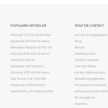
POPULAIRE ARTIKELEN
HULP EN CONTACT
Ottoseal S70 310 ml kit koker
Ga naar de beginpagina
Sababuild 650 600 ml worst
Blog
Milwaukee lijmpistool M12 set
Nieuws
Ottoseal S110 400 ml worst
Klantenservice
Primerfles 125 ml
Contact opnemen
Sabadrain 400 ml worst
Over Van Dijken
Ottoseal S125 400 ml worst
Uw Van Dijken account
Sika Primer 3 N 1 liter blik
Betaalmogelijkheden
Sabaprotect M500 worst
Verzenden en retouren
Handstoffer of schilderstoffer
Kit kopen en online bes
Kit verwijderen
Klachten