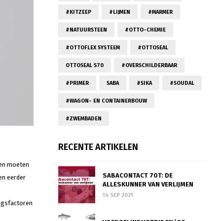
#KITZEEP
#LIJMEN
#MARMER
#NATUURSTEEN
#OTTO-CHEMIE
#OTTOFLEX SYSTEEM
#OTTOSEAL
OTTOSEAL S70
#OVERSCHILDERBAAR
#PRIMER
SABA
#SIKA
#SOUDAL
#WAGON- EN CONTAINERBOUW
#ZWEMBADEN
RECENTE ARTIKELEN
 en moeten
SABACONTACT 70T: DE
ren eerder
ALLESKUNNER VAN VERLIJMEN
14 SEP 2021
ingsfactoren