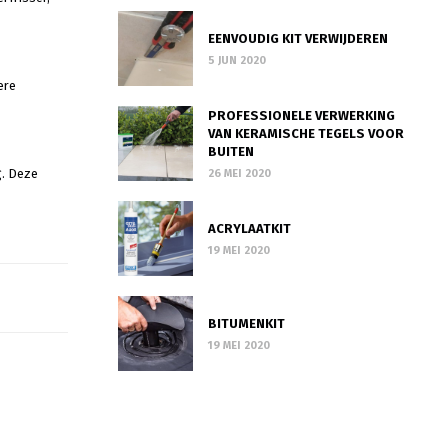
EENVOUDIG KIT VERWIJDEREN
5 JUN 2020
ere
PROFESSIONELE VERWERKING
VAN KERAMISCHE TEGELS VOOR
BUITEN
g. Deze
26 MEI 2020
ACRYLAATKIT
19 MEI 2020
BITUMENKIT
19 MEI 2020