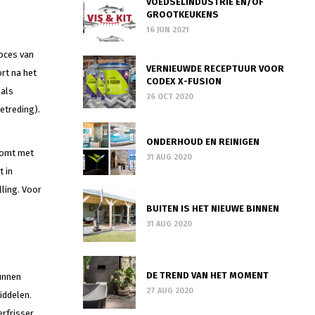
VOEDSELINDUSTRIE EN/OF
GROOTKEUKENS
16 JUN 2021
oces van
VERNIEUWDE RECEPTUUR VOOR
rt na het
CODEX X-FUSION
oals
26 OCT 2020
etreding).
ONDERHOUD EN REINIGEN
 komt met
31 AUG 2020
t in
ling. Voor
BUITEN IS HET NIEUWE BINNEN
31 AUG 2020
DE TREND VAN HET MOMENT
kunnen
27 AUG 2020
iddelen.
rfrisser,