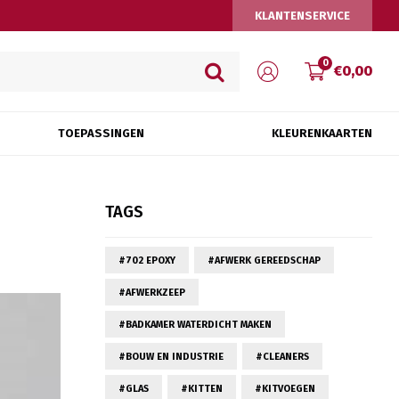
KLANTENSERVICE
0
€0,00
TOEPASSINGEN
KLEURENKAARTEN
TAGS
#702 EPOXY
#AFWERK GEREEDSCHAP
#AFWERKZEEP
#BADKAMER WATERDICHT MAKEN
#BOUW EN INDUSTRIE
#CLEANERS
#GLAS
#KITTEN
#KITVOEGEN