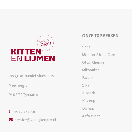
ONZE TOPMERKEN
Saba
Moeller Stone Care
Otto-Chemie
Milwaukee
Uw groothandel sinds 1919
Bostik
Meerweg 3
Sika
Illbruck
9482 TE Tynaarlo
Kitzeep
Dowsil
0592 272 780
Asfaltvast
service@vandijkenpro.nl