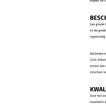
maken, en t
BESC
Een goede b
en dergelij
regelmatig 
Wij bieden 
S234 Vlekst
ervoor dat 
structuur v
KWAL
Voor het on
resulteert 