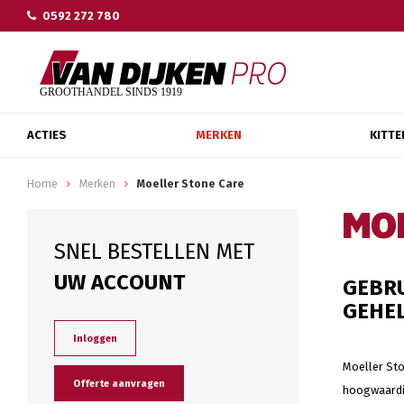
0592 272 780
ACTIES
MERKEN
KITTE
Home
Merken
Moeller Stone Care
MO
SNEL BESTELLEN MET
UW ACCOUNT
GEBRU
GEHEL
Inloggen
Moeller Sto
Offerte aanvragen
hoogwaardig