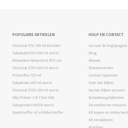
POPULAIRE ARTIKELEN
HULP EN CONTACT
Ottoseal S70 310 ml kit koker
Ga naar de beginpagina
Sababuild 650 600 ml worst
Blog
Milwaukee lijmpistool M12 set
Nieuws
Ottoseal S110 400 ml worst
Klantenservice
Primerfles 125 ml
Contact opnemen
Sabadrain 400 ml worst
Over Van Dijken
Ottoseal S125 400 ml worst
Uw Van Dijken account
Sika Primer 3 N 1 liter blik
Betaalmogelijkheden
Sabaprotect M500 worst
Verzenden en retouren
Handstoffer of schilderstoffer
Kit kopen en online bes
Kit verwijderen
Klachten