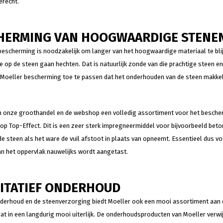
erecht.
HERMING VAN HOOGWAARDIGE STENE
escherming is noodzakelijk om langer van het hoogwaardige materiaal te blijv
ke op de steen gaan hechten. Dat is natuurlijk zonde van die prachtige steen en
Moeller bescherming toe te passen dat het onderhouden van de steen makkeli
in onze groothandel en de webshop een volledig assortiment voor het bescher
op Top-Effect. Dit is een zeer sterk impregneermiddel voor bijvoorbeeld be
de steen als het ware de vuil afstoot in plaats van opneemt. Essentieel dus vo
an het oppervlak nauwelijks wordt aangetast.
ITATIEF ONDERHOUD
derhoud en de steenverzorging biedt Moeller ook een mooi assortiment aan di
dat in een langdurig mooi uiterlijk. De onderhoudsproducten van Moeller verw