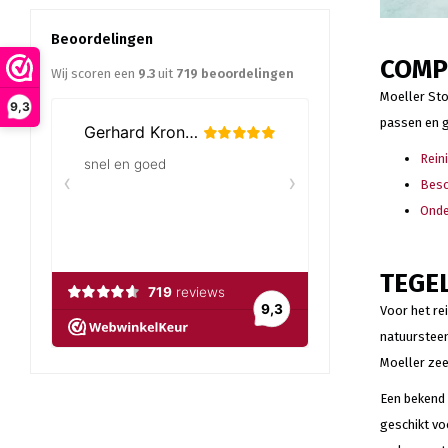
Beoordelingen
COMP
Wij scoren een
9.3
uit
719
beoordelingen
Moeller Sto
9,3
passen en g
Rein
Bes
Ond
TEGE
Voor het re
natuursteen
Moeller zee
Een bekend 
geschikt vo