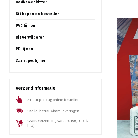
Badkamer kitten
Kit kopen en bestellen
PVC lijmen
Kit verwijderen
PP lijmen
Zacht pvc lijmen
Verzendinformatie
24-uur per dag online bestellen
Snelle, betrouwbare leveringen
Gratis verzending vanaf € 150,- (excl.
btw)