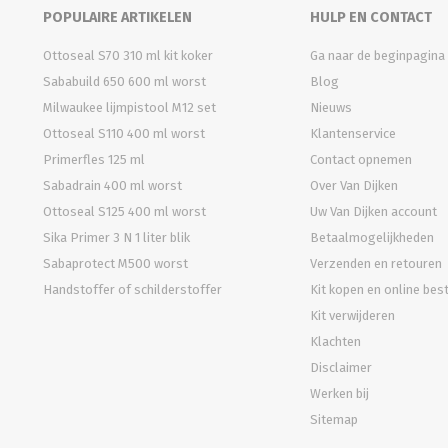
POPULAIRE ARTIKELEN
HULP EN CONTACT
Ottoseal S70 310 ml kit koker
Ga naar de beginpagina
Sababuild 650 600 ml worst
Blog
Milwaukee lijmpistool M12 set
Nieuws
Ottoseal S110 400 ml worst
Klantenservice
Primerfles 125 ml
Contact opnemen
Sabadrain 400 ml worst
Over Van Dijken
Ottoseal S125 400 ml worst
Uw Van Dijken account
Sika Primer 3 N 1 liter blik
Betaalmogelijkheden
Sabaprotect M500 worst
Verzenden en retouren
Handstoffer of schilderstoffer
Kit kopen en online bes
Kit verwijderen
Klachten
Disclaimer
Werken bij
Sitemap