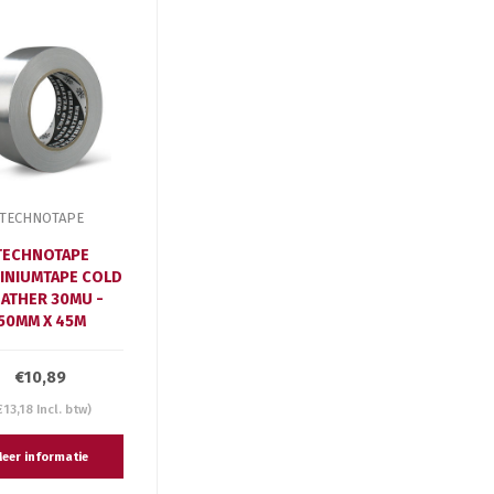
TECHNOTAPE
TECHNOTAPE
INIUMTAPE COLD
ATHER 30MU -
50MM X 45M
€10,89
€13,18 Incl. btw)
eer informatie