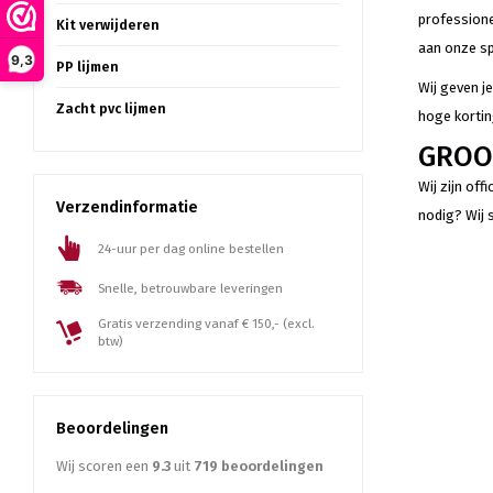
professione
Kit verwijderen
aan onze sp
9,3
PP lijmen
Wij geven je
Zacht pvc lijmen
hoge kortin
GROO
Wij zijn of
Verzendinformatie
nodig? Wij 
24-uur per dag online bestellen
Snelle, betrouwbare leveringen
Gratis verzending vanaf € 150,- (excl.
btw)
Beoordelingen
Wij scoren een
9.3
uit
719
beoordelingen