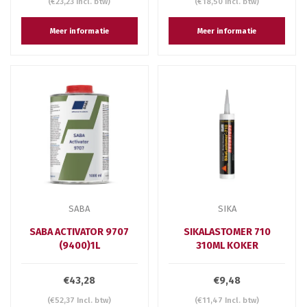
(€23,23 Incl. btw)
(€18,50 Incl. btw)
Meer informatie
Meer informatie
SABA
SIKA
SABA ACTIVATOR 9707
SIKALASTOMER 710
(9400)1L
310ML KOKER
€43,28
€9,48
(€52,37 Incl. btw)
(€11,47 Incl. btw)