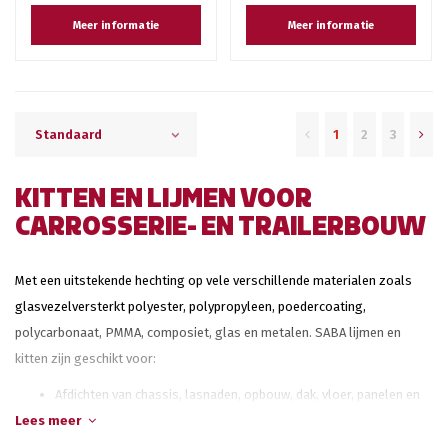
Meer informatie
Meer informatie
1
2
3
Standaard
KITTEN EN LIJMEN VOOR
CARROSSERIE- EN TRAILERBOUW
Met een uitstekende hechting op vele verschillende materialen zoals
glasvezelversterkt polyester, polypropyleen, poedercoating,
polycarbonaat, PMMA, composiet, glas en metalen. SABA lijmen en
kitten zijn geschikt voor:
Afdichten van chassis, lasnaden, opbouw, dak, vloer, panelen en
Lees meer
interieurdelen
Constructief verlijmen van carrosseriedelen, panelen, daken en