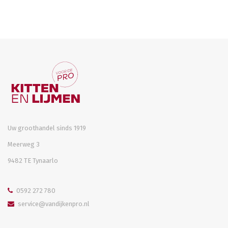
vloerdelen
Verlijmen en afdichten van ruiten – gemaakt van mineraal glas,
polycarbonaat of andere kunststoffen
Coaten van vloerdelen
Uw groothandel sinds 1919
Meerweg 3
9482 TE Tynaarlo
0592 272 780
service@vandijkenpro.nl