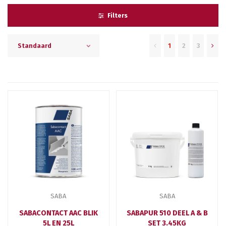
Filters
1
2
3
Standaard
SABA
SABA
SABACONTACT AAC BLIK
SABAPUR 510 DEEL A & B
5L EN 25L
SET 3.45KG