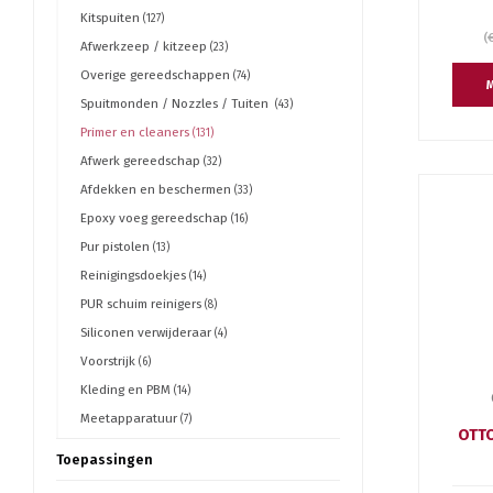
Kitspuiten
(127)
(
Afwerkzeep / kitzeep
(23)
Overige gereedschappen
(74)
M
Spuitmonden / Nozzles / Tuiten
(43)
Primer en cleaners
(131)
Afwerk gereedschap
(32)
Afdekken en beschermen
(33)
Epoxy voeg gereedschap
(16)
Pur pistolen
(13)
Reinigingsdoekjes
(14)
PUR schuim reinigers
(8)
Siliconen verwijderaar
(4)
Voorstrijk
(6)
Kleding en PBM
(14)
Meetapparatuur
(7)
OTTO
Toepassingen