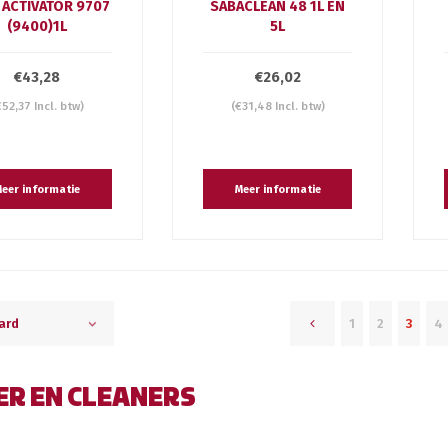
 ACTIVATOR 9707
SABACLEAN 48 1L EN
(9400)1L
5L
€43,28
€26,02
€52,37 Incl. btw)
(€31,48 Incl. btw)
eer informatie
Meer informatie
1
2
3
4
ard
ER EN CLEANERS