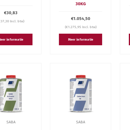
30KG
€30,83
€1.054,50
€37,30 Incl. btw)
(€1.275,95 Incl. btw)
eer informatie
Meer informatie
SABA
SABA