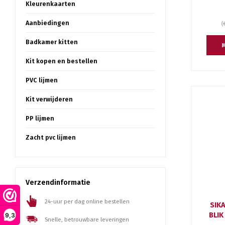
Kleurenkaarten
Aanbiedingen
(
Badkamer kitten
M
Kit kopen en bestellen
PVC lijmen
Kit verwijderen
PP lijmen
Zacht pvc lijmen
Verzendinformatie
24-uur per dag online bestellen
SIKA
BLIK
9,3
Snelle, betrouwbare leveringen