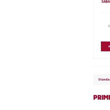
SABA
(
M
Standa
PRIM