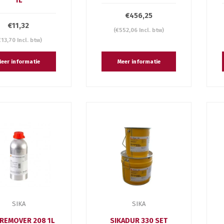
1L
€456,25
€11,32
(€552,06 Incl. btw)
€13,70 Incl. btw)
eer informatie
Meer informatie
SIKA
SIKA
 REMOVER 208 1L
SIKADUR 330 SET