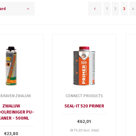
1
2
3
4
ard
 BRAVEN ZWALUW
CONNECT PRODUCTS
ZWALUW
SEAL-IT 520 PRIMER
OOLREINIGER PU-
EANER - 500ML
€62,01
(€75,03 Incl. btw)
€23,80