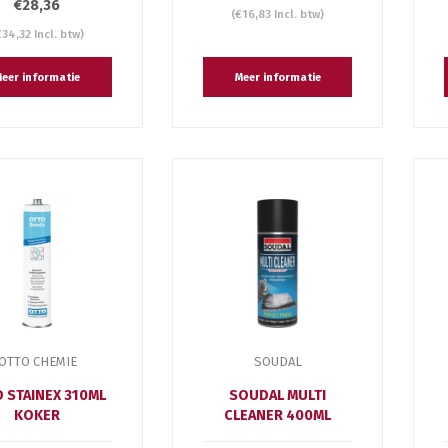
€28,36
(€16,83 Incl. btw)
€34,32 Incl. btw)
eer informatie
Meer informatie
OTTO CHEMIE
SOUDAL
 STAINEX 310ML
SOUDAL MULTI
KOKER
CLEANER 400ML