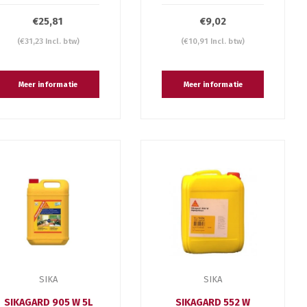
€25,81
€9,02
(€31,23 Incl. btw)
(€10,91 Incl. btw)
Meer informatie
Meer informatie
SIKA
SIKA
SIKAGARD 905 W 5L
SIKAGARD 552 W